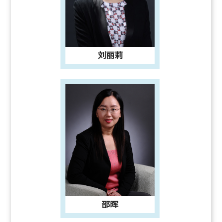
刘丽莉
邵晖