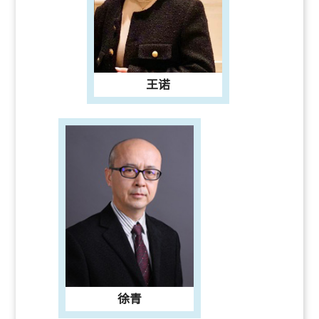
王诺
徐青