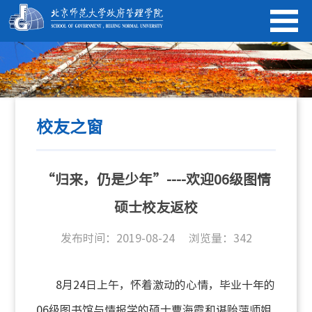
校友之窗
“归来，仍是少年”----欢迎06级图情
硕士校友返校
发布时间：2019-08-24
浏览量：
342
8
月
24
日上午，怀着激动的心情，毕业十年的
06
级图书馆与情报学的硕士曹海霞和谌贻萍师姐