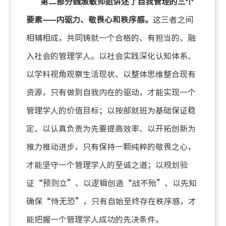
第二部分魏淑敏师姐讲述了自我管理的三个
要素
——
内驱力、敬畏心和秩序感。
这三者之间
相辅相成，共同铸就一个合格的、有担当的、融
入社会的管理学人。以社会实践深化认知体系、
以学科视角观察生活现状、以整体思维整合现有
资源，只有做到自我内在的驱动，才能实现一个
管理学人的价值目标；以按部就班为基础保证稳
定、以认真负责为先要提高效率、以开拓创新为
推力推动进步，只有保持一颗纯粹的敬畏之心，
才能坚守一个管理学人的至诚之道；以规划验
证
“
预则立
”
、以逻辑创造
“
战不殆
”
、以先知
确保
“
恃无恐
”
，只有自始至终存在秩序感，才
能把握一个管理学人成功的先决条件。