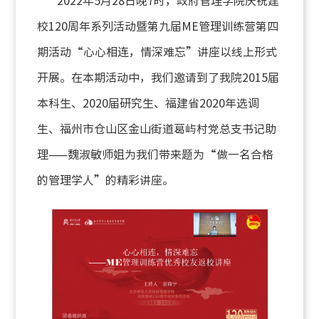
2022
年
5
月
28
日晚
7
时，政府管理学院庆祝建
校
120
周年系列活动暨第九届
ME
管理训练营第四
期活动
“
心心相连，情深难忘
”
讲座以线上形式
开展。在本期活动中，我们邀请到了我院
2015
届
本科生、
2020
届研究生、福建省
2020
年选调
生、福州市仓山区金山街道葛屿村党总支书记助
理
——
魏淑敏师姐为我们带来题为
“
做一名合格
的管理学人
”
的精彩讲座。